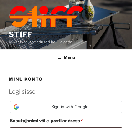
Skip
to
content
STIFF
Igikestvad lahendused koju ja aeda
Menu
MINU KONTO
Logi sisse
Sign in with Google
Nõutud
Kasutajanimi või e-posti aadress
*