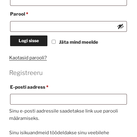
Nõutud
Parool
*
Logi sisse
Jäta mind meelde
Kaotasid parooli?
Registreeru
Nõutud
E-posti aadress
*
Sinu e-posti aadressile saadetakse link uue parooli
määramiseks.
Sinu isikuandmeid töödeldakse sinu veebilehe