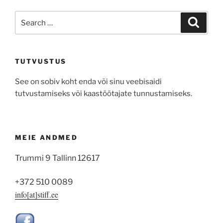
Search
Search
for:
TUTVUSTUS
See on sobiv koht enda või sinu veebisaidi
tutvustamiseks või kaastöötajate tunnustamiseks.
MEIE ANDMED
Trummi 9 Tallinn 12617
+372 510 0089
info[at]stiff.ee