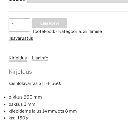
Grillvarras
Lisa korvi
STIFF
Tootekood:
-
Kategooria:
Grillimise
kogus
lisavarustus
Kirjeldus
Lisainfo
Kirjeldus
sashlõkivarras STIFF 560:
pikkus 560 mm
paksus 3 mm
käepideme laius 14 mm, ots 8 mm
kaal 150 g.