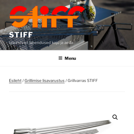
Skip
to
content
STIFF
Igikestvad lahendused koju ja aeda
Menu
Esileht
/
Grillimise lisavarustus
/ Grillvarras STIFF