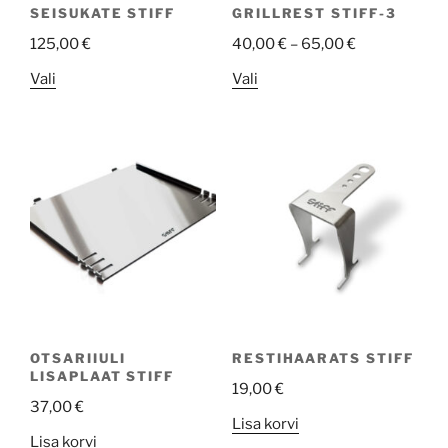
SEISUKATE STIFF
GRILLREST STIFF-3
125,00
€
40,00
€
–
65,00
€
This
This
Vali
Vali
product
product
has
has
multiple
multiple
variants.
variants.
The
The
options
options
may
may
be
be
chosen
chosen
on
on
the
the
OTSARIIULI
RESTIHAARATS STIFF
product
product
LISAPLAAT STIFF
19,00
€
page
page
37,00
€
Lisa korvi
Lisa korvi