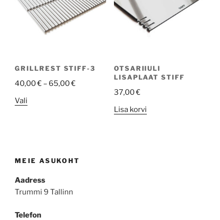
options
may
be
chosen
on
the
GRILLREST STIFF-3
OTSARIIULI
product
LISAPLAAT STIFF
40,00
€
–
65,00
€
page
37,00
€
This
Vali
Lisa korvi
product
has
multiple
variants.
The
MEIE ASUKOHT
options
Aadress
may
Trummi 9 Tallinn
be
chosen
Telefon
on