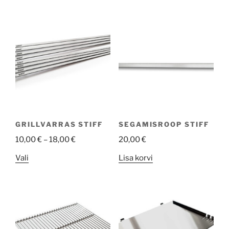
GRILLVARRAS STIFF
SEGAMISROOP STIFF
10,00
€
–
18,00
€
20,00
€
This
Vali
Lisa korvi
product
has
multiple
variants.
The