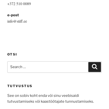
+372 510 0089
the
product
e-post
page
info@stiff.ee
OTSI
Search
Search
for:
TUTVUSTUS
See on sobiv koht enda või sinu veebisaidi
tutvustamiseks või kaastöötajate tunnustamiseks.