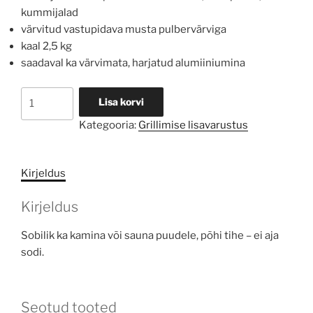
kummijalad
värvitud vastupidava musta pulbervärviga
kaal 2,5 kg
saadaval ka värvimata, harjatud alumiiniumina
Puukorv
Lisa korvi
STIFF
Kategooria:
Grillimise lisavarustus
kogus
Kirjeldus
Kirjeldus
Sobilik ka kamina või sauna puudele, põhi tihe – ei aja
sodi.
Seotud tooted