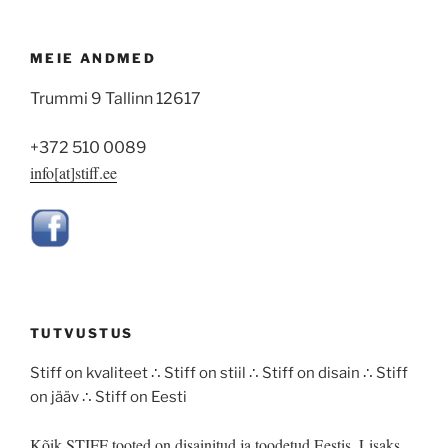
MEIE ANDMED
Trummi 9 Tallinn 12617
+372 510 0089
info[at]stiff.ee
TUTVUSTUS
Stiff on kvaliteet ∴ Stiff on stiil ∴ Stiff on disain ∴ Stiff
on jääv ∴ Stiff on Eesti
Kõik STIFF tooted on disainitud ja toodetud Eestis. Lisaks