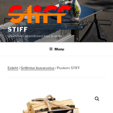
Skip
to
content
STIFF
Igikestvad lahendused koju ja aeda
Menu
Esileht
/
Grillimise lisavarustus
/ Puukorv STIFF