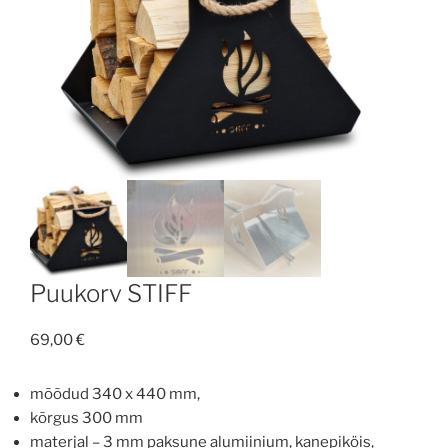
Puukorv STIFF
69,00
€
mõõdud 340 x 440 mm,
kõrgus 300 mm
materjal – 3 mm paksune alumiinium, kanepiköis,